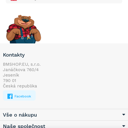
Z
Kontakty
á
p
BMSHOP.EU, s.r.o.
Janáčkova 760/4
a
Jeseník
t
790 01
í
Česká republika
Facebook
Vše o nákupu
Naše společnost