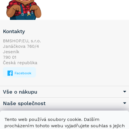
Z
Kontakty
á
p
BMSHOP.EU, s.r.o.
Janáčkova 760/4
a
Jeseník
t
790 01
í
Česká republika
Facebook
Vše o nákupu
Naše společnost
Užitečné
Tento web používá soubory cookie. Dalším
procházením tohoto webu vyjadřujete souhlas s jejich