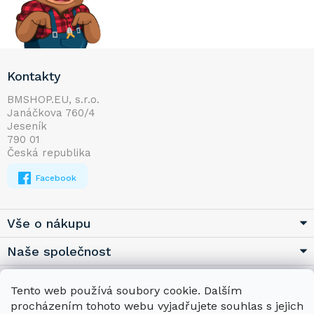
Z
Kontakty
á
p
BMSHOP.EU, s.r.o.
Janáčkova 760/4
a
Jeseník
t
790 01
í
Česká republika
Facebook
Vše o nákupu
Naše společnost
Užitečné
Tento web používá soubory cookie. Dalším
procházením tohoto webu vyjadřujete souhlas s jejich