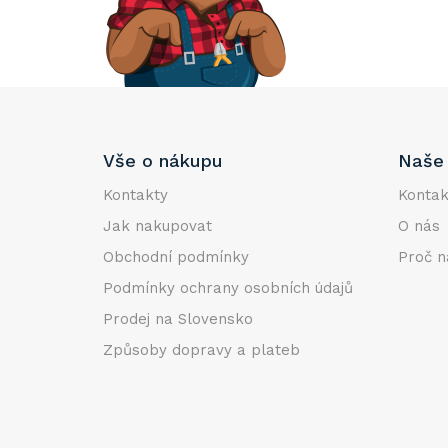
e
l
Z
Vše o nákupu
Naše 
á
p
Kontakty
Kontak
a
Jak nakupovat
O nás
t
Obchodní podmínky
Proč n
í
Podmínky ochrany osobních údajů
Prodej na Slovensko
Způsoby dopravy a plateb