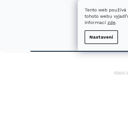
Přejít
na
Tento web používá 
obsah
tohoto webu vyjadřu
informací
zde
.
H
Nastavení
AUTO