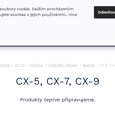
soubory cookie. Dalším procházením
+420 724 411
Odmítn
jete souhlas s jejich používáním.. Více
630
ledat
DŮM - ZAHRADA
DÍLNA - STAVBA
PRO DĚTI
AUTO
Stěrače
Originální stěrače
Mazda
CX-5, CX
CX-5, CX-7, CX-9
Produkty teprve připravujeme.