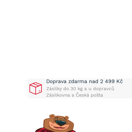
P
o
s
t
Doprava zdarma nad 2 499 Kč
r
a
Zásilky do 30 kg a u dopravců
n
Zásilkovna a Česká pošta
n
í
p
a
n