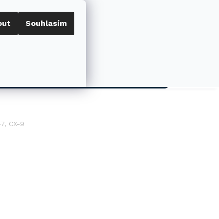
out
Souhlasím
Porovnat
Přihlášení
0
NÁKUPNÍ
KOŠÍK
AKCE
-7, CX-9