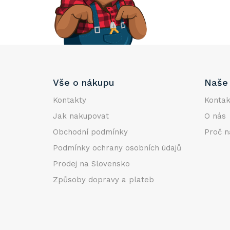
e
l
Z
Vše o nákupu
Naše 
á
p
Kontakty
Kontak
a
Jak nakupovat
O nás
t
Obchodní podmínky
Proč n
í
Podmínky ochrany osobních údajů
Prodej na Slovensko
Způsoby dopravy a plateb