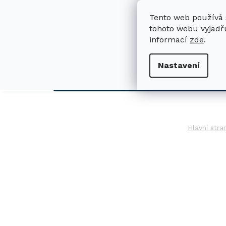
Přejít
na
Tento web používá 
obsah
tohoto webu vyjadřu
informací
zde
.
H
Nastavení
AUTO