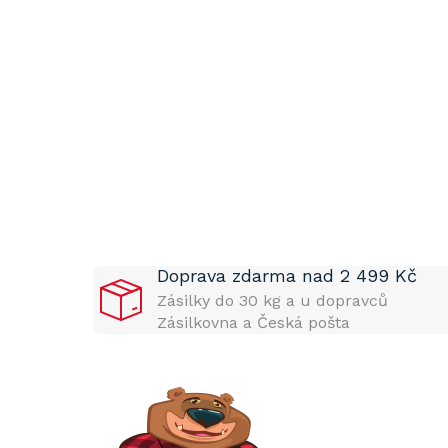
P
o
s
t
Doprava zdarma nad 2 499 Kč
r
a
Zásilky do 30 kg a u dopravců
n
Zásilkovna a Česká pošta
n
í
p
a
n