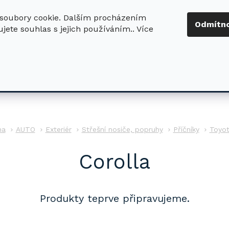
soubory cookie. Dalším procházením
+420 724 411
Odmítn
jete souhlas s jejich používáním.. Více
630
ledat
DŮM - ZAHRADA
DÍLNA - STAVBA
PRO DĚTI
AUTO
Exteriér
Střešní nosiče, popruhy
Příčníky
Toyo
Corolla
Produkty teprve připravujeme.