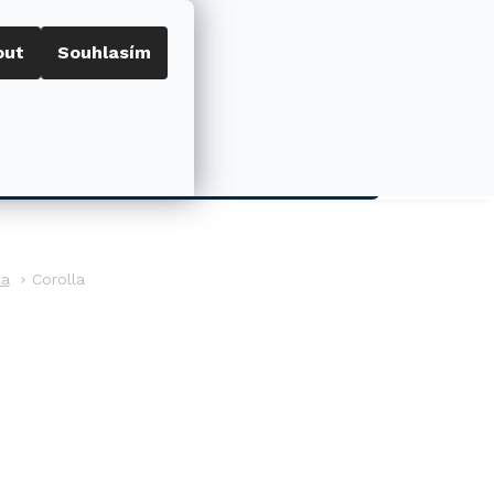
out
Souhlasím
Porovnat
Přihlášení
0
NÁKUPNÍ
KOŠÍK
AKCE
ta
Corolla