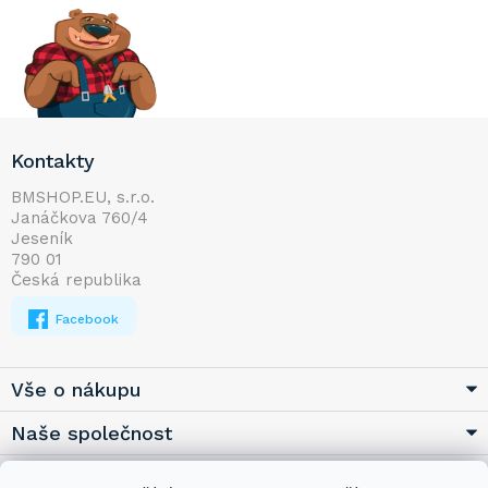
Z
Kontakty
á
p
BMSHOP.EU, s.r.o.
Janáčkova 760/4
a
Jeseník
t
790 01
í
Česká republika
Facebook
Vše o nákupu
Naše společnost
Užitečné