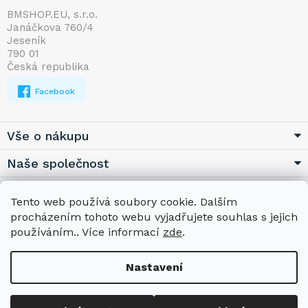
á
p
BMSHOP.EU, s.r.o.
Janáčkova 760/4
a
Jeseník
t
790 01
í
Česká republika
Facebook
Vše o nákupu
Naše společnost
Užitečné
Tento web používá soubory cookie. Dalším
procházením tohoto webu vyjadřujete souhlas s jejich
používáním.. Více informací
zde
.
Nastavení
Copyright 2026
BMSHOP.EU
. Všechna práva vyhrazena.
Upravit
nastavení cookies