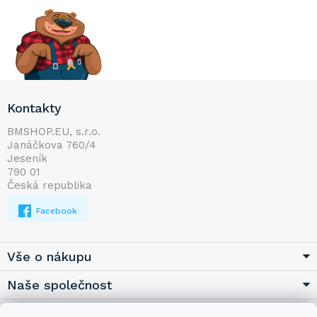
Z
Kontakty
á
p
BMSHOP.EU, s.r.o.
Janáčkova 760/4
a
Jeseník
t
790 01
í
Česká republika
Facebook
Vše o nákupu
Naše společnost
Užitečné