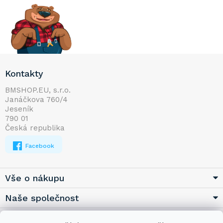
Z
Kontakty
á
p
BMSHOP.EU, s.r.o.
Janáčkova 760/4
a
Jeseník
t
790 01
í
Česká republika
Facebook
Vše o nákupu
Naše společnost
Užitečné