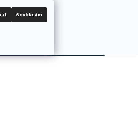
out
Souhlasím
Porovnat
Přihlášení
0
NÁKUPNÍ
KOŠÍK
AKCE