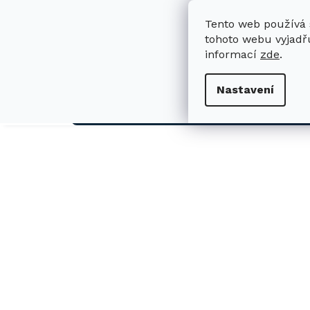
Přejít
na
Tento web používá 
obsah
tohoto webu vyjadřu
informací
zde
.
H
Nastavení
AUTO