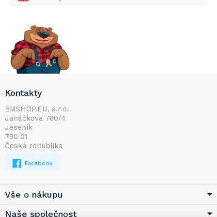
Z
Kontakty
á
p
BMSHOP.EU, s.r.o.
Janáčkova 760/4
a
Jeseník
t
790 01
í
Česká republika
Facebook
Vše o nákupu
Naše společnost