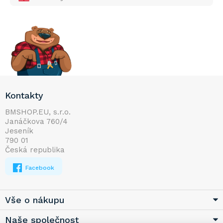
Z
Kontakty
á
p
BMSHOP.EU, s.r.o.
Janáčkova 760/4
a
Jeseník
t
790 01
í
Česká republika
Facebook
Vše o nákupu
Naše společnost