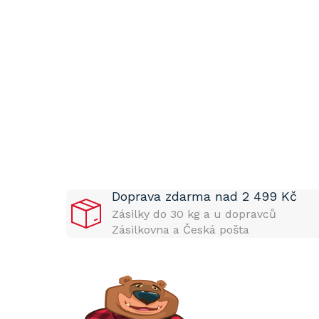
P
o
s
t
Doprava zdarma nad 2 499 Kč
r
a
Zásilky do 30 kg a u dopravců
n
Zásilkovna a Česká pošta
n
í
p
a
n