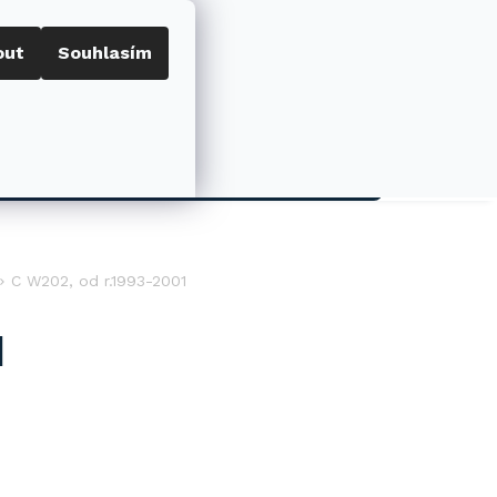
out
Souhlasím
Porovnat
Přihlášení
0
NÁKUPNÍ
KOŠÍK
AKCE
C W202, od r.1993-2001
1