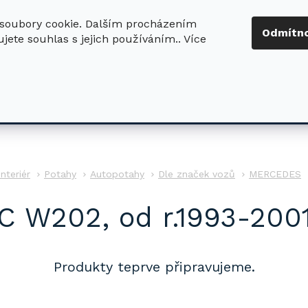
soubory cookie. Dalším procházením
+420 724 411
Odmítn
jete souhlas s jejich používáním.. Více
630
ledat
DŮM - ZAHRADA
DÍLNA - STAVBA
PRO DĚTI
Interiér
Potahy
Autopotahy
Dle značek vozů
MERCEDES
C W202, od r.1993-200
Produkty teprve připravujeme.