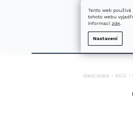
Přejít
na
Tento web používá 
obsah
tohoto webu vyjadřu
informací
zde
.
H
Nastavení
AUTO
AUTO