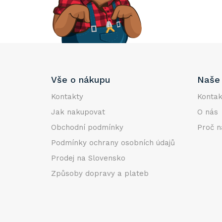
e
l
Z
Vše o nákupu
Naše 
á
p
Kontakty
Kontak
a
Jak nakupovat
O nás
t
Obchodní podmínky
Proč n
í
Podmínky ochrany osobních údajů
Prodej na Slovensko
Způsoby dopravy a plateb