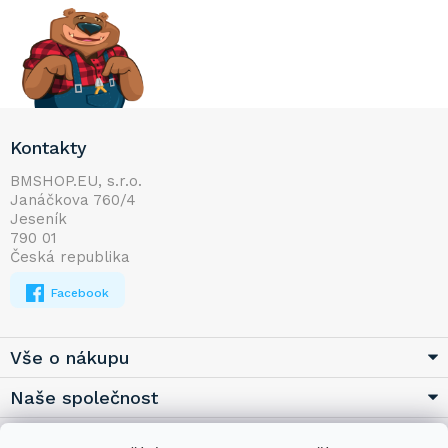
Z
Kontakty
á
p
BMSHOP.EU, s.r.o.
Janáčkova 760/4
a
Jeseník
t
790 01
í
Česká republika
Facebook
Vše o nákupu
Naše společnost
Užitečné