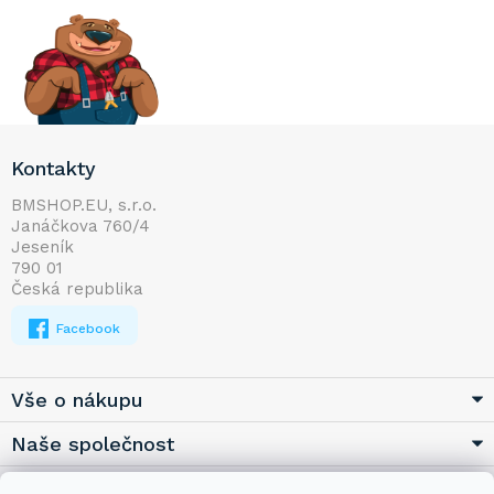
Z
Kontakty
á
p
BMSHOP.EU, s.r.o.
Janáčkova 760/4
a
Jeseník
t
790 01
í
Česká republika
Facebook
Vše o nákupu
Naše společnost
Užitečné