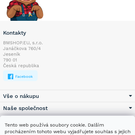
Z
Kontakty
á
p
BMSHOP.EU, s.r.o.
Janáčkova 760/4
a
Jeseník
t
790 01
í
Česká republika
Facebook
Vše o nákupu
Naše společnost
Užitečné
Tento web používá soubory cookie. Dalším
procházením tohoto webu vyjadřujete souhlas s jejich