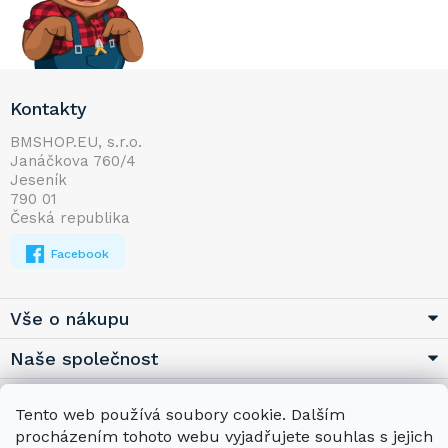
Z
Kontakty
á
p
BMSHOP.EU, s.r.o.
Janáčkova 760/4
a
Jeseník
t
790 01
í
Česká republika
Facebook
Vše o nákupu
Naše společnost
Užitečné
Tento web používá soubory cookie. Dalším
procházením tohoto webu vyjadřujete souhlas s jejich