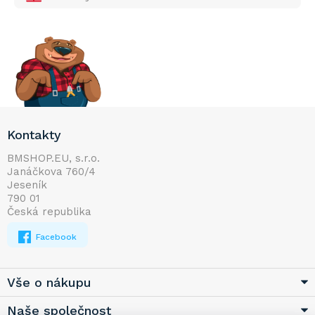
Z
Kontakty
á
p
BMSHOP.EU, s.r.o.
Janáčkova 760/4
a
Jeseník
t
790 01
í
Česká republika
Facebook
Vše o nákupu
Naše společnost