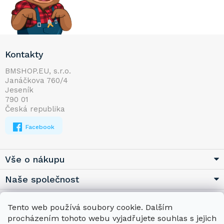
Z
Kontakty
á
p
BMSHOP.EU, s.r.o.
Janáčkova 760/4
a
Jeseník
t
790 01
í
Česká republika
Facebook
Vše o nákupu
Naše společnost
Užitečné
Tento web používá soubory cookie. Dalším
procházením tohoto webu vyjadřujete souhlas s jejich