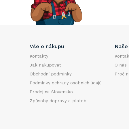
e
l
Z
Vše o nákupu
Naše 
á
p
Kontakty
Kontak
a
Jak nakupovat
O nás
t
Obchodní podmínky
Proč n
í
Podmínky ochrany osobních údajů
Prodej na Slovensko
Způsoby dopravy a plateb