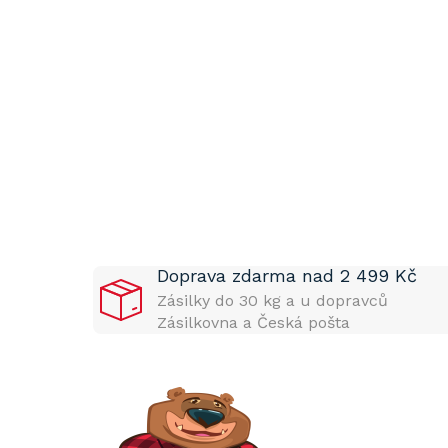
P
o
s
t
Doprava zdarma nad 2 499 Kč
r
a
Zásilky do 30 kg a u dopravců
n
Zásilkovna a Česká pošta
n
í
p
a
n