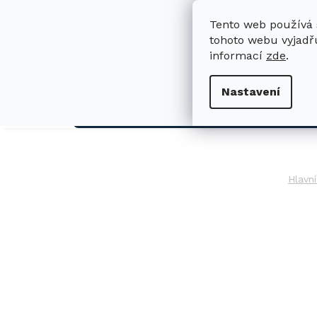
Přejít
na
Tento web používá 
obsah
tohoto webu vyjadřu
informací
zde
.
H
Nastavení
AUTO