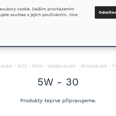
soubory cookie. Dalším procházením
+420 724 411
Odmítn
jete souhlas s jejich používáním.. Více
630
ledat
DŮM - ZAHRADA
DÍLNA - STAVBA
PRO DĚTI
AUTO
Motor
Kapaliny a oleje
Motorové oleje
5
5W - 30
Produkty teprve připravujeme.