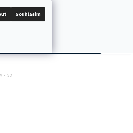
out
Souhlasím
Porovnat
Přihlášení
0
NÁKUPNÍ
KOŠÍK
AKCE
W - 30