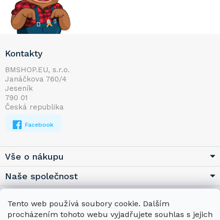
Z
Kontakty
á
p
BMSHOP.EU, s.r.o.
Janáčkova 760/4
a
Jeseník
t
790 01
í
Česká republika
Facebook
Vše o nákupu
Naše společnost
Užitečné
Tento web používá soubory cookie. Dalším
procházením tohoto webu vyjadřujete souhlas s jejich