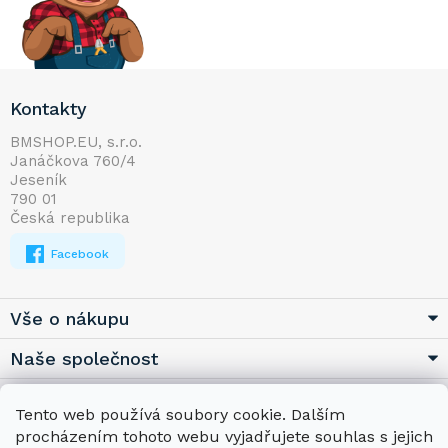
Z
Kontakty
á
p
BMSHOP.EU, s.r.o.
Janáčkova 760/4
a
Jeseník
t
790 01
í
Česká republika
Facebook
Vše o nákupu
Naše společnost
Užitečné
Tento web používá soubory cookie. Dalším
procházením tohoto webu vyjadřujete souhlas s jejich