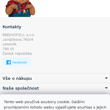
Z
Kontakty
á
p
BMSHOP.EU, s.r.o.
Janáčkova 760/4
a
Jeseník
t
790 01
í
Česká republika
Facebook
Vše o nákupu
Naše společnost
Užitečné
Tento web používá soubory cookie. Dalším
procházením tohoto webu vyjadřujete souhlas s jejich