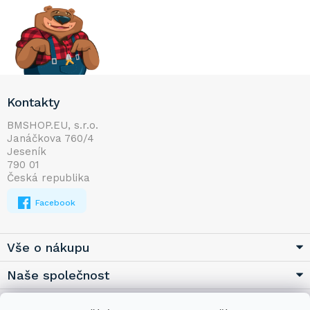
Z
Kontakty
á
p
BMSHOP.EU, s.r.o.
Janáčkova 760/4
a
Jeseník
t
790 01
í
Česká republika
Facebook
Vše o nákupu
Naše společnost
Užitečné