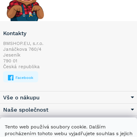
Z
Kontakty
á
p
BMSHOP.EU, s.r.o.
Janáčkova 760/4
a
Jeseník
t
790 01
í
Česká republika
Facebook
Vše o nákupu
Naše společnost
Užitečné
Tento web používá soubory cookie. Dalším
procházením tohoto webu vyjadřujete souhlas s jejich