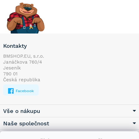
Z
Kontakty
á
p
BMSHOP.EU, s.r.o.
Janáčkova 760/4
a
Jeseník
t
790 01
í
Česká republika
Facebook
Vše o nákupu
Naše společnost
Užitečné