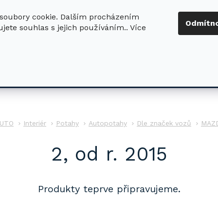
soubory cookie. Dalším procházením
+420 724 411
Odmítn
jete souhlas s jejich používáním.. Více
630
ledat
DŮM - ZAHRADA
DÍLNA - STAVBA
PRO DĚTI
UTO
Interiér
Potahy
Autopotahy
Dle značek vozů
MAZ
2, od r. 2015
Produkty teprve připravujeme.