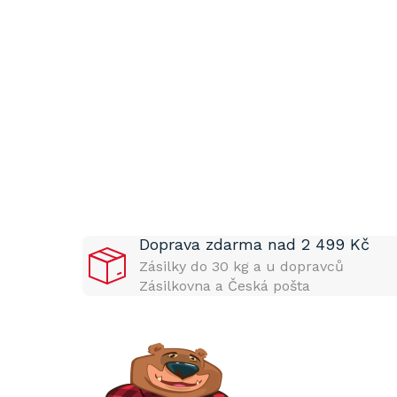
P
o
s
t
Doprava zdarma nad 2 499 Kč
r
a
Zásilky do 30 kg a u dopravců
n
Zásilkovna a Česká pošta
n
í
p
a
n