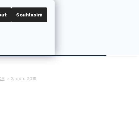
out
Souhlasím
Porovnat
Přihlášení
0
NÁKUPNÍ
KOŠÍK
AKCE
DA
2, od r. 2015