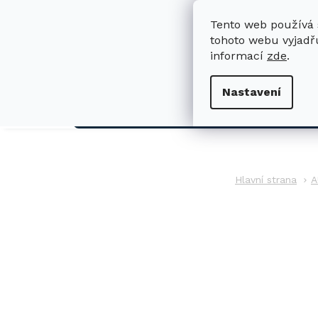
Přejít
na
Tento web používá 
obsah
tohoto webu vyjadřu
informací
zde
.
H
Nastavení
AUTO
A