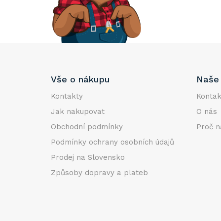
e
l
Z
Vše o nákupu
Naše 
á
p
Kontakty
Kontak
a
Jak nakupovat
O nás
t
Obchodní podmínky
Proč n
í
Podmínky ochrany osobních údajů
Prodej na Slovensko
Způsoby dopravy a plateb