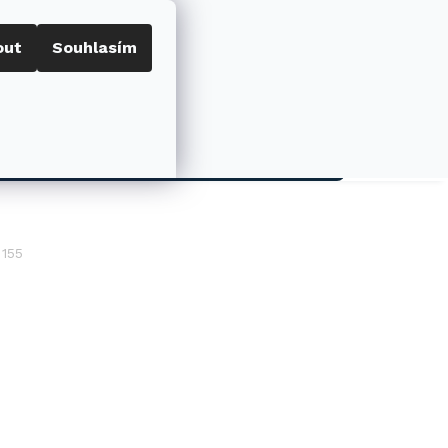
out
Souhlasím
Porovnat
Přihlášení
0
NÁKUPNÍ
KOŠÍK
AKCE
155