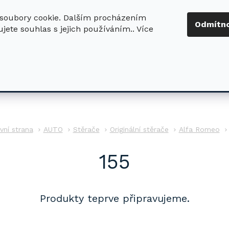
soubory cookie. Dalším procházením
+420 724 411
Odmítn
jete souhlas s jejich používáním.. Více
630
ledat
DŮM - ZAHRADA
DÍLNA - STAVBA
PRO DĚTI
AUTO
Stěrače
Originální stěrače
Alfa Romeo
155
Produkty teprve připravujeme.