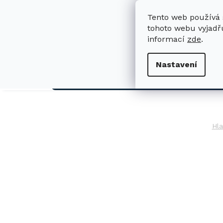
Přejít
na
Tento web používá 
obsah
tohoto webu vyjadřu
informací
zde
.
H
Nastavení
AUTO