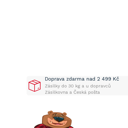
P
o
s
t
Doprava zdarma nad 2 499 Kč
r
a
Zásilky do 30 kg a u dopravců
n
Zásilkovna a Česká pošta
n
í
p
a
n