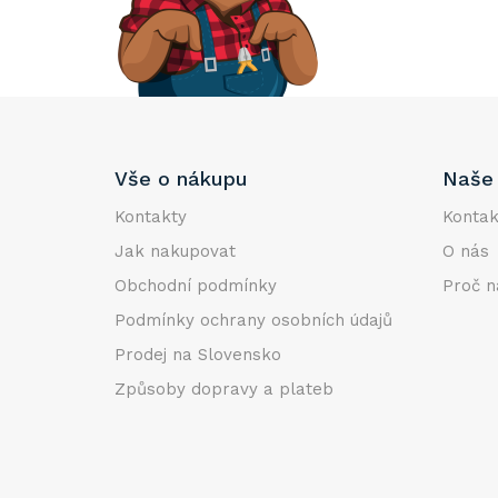
e
l
Z
Vše o nákupu
Naše 
á
p
Kontakty
Kontak
a
Jak nakupovat
O nás
t
Obchodní podmínky
Proč n
í
Podmínky ochrany osobních údajů
Prodej na Slovensko
Způsoby dopravy a plateb